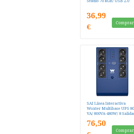
Studio 70 RGB/ USB 2.0
36,99
Compra
€
SAI Línea Interactiva
Woxter Multibase UPS 8
VA/ 800VA-480W/ 8 Salida
Formato Torre
76,50
Compra