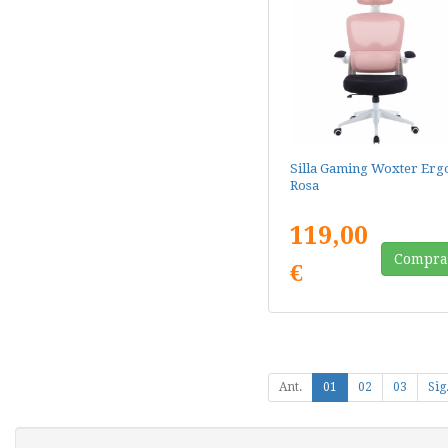
Silla Gaming Woxter Erg
Rosa
119,00
Compra
€
Ant.
01
02
03
Sig