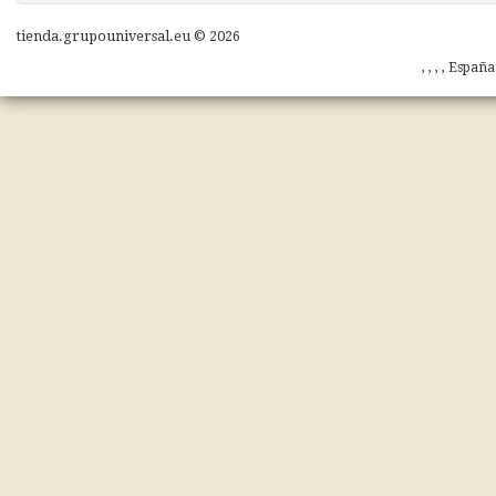
tienda.grupouniversal.eu © 2026
, , , , Españ