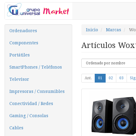
Inicio
Marcas
Wo
Ordenadores
Componentes
Artículos Wox
Portátiles
SmartPhones / Teléfonos
Ant.
01
02
03
Sig
Televisor
Impresoras / Consumibles
Conectividad / Redes
Gaming / Consolas
Cables