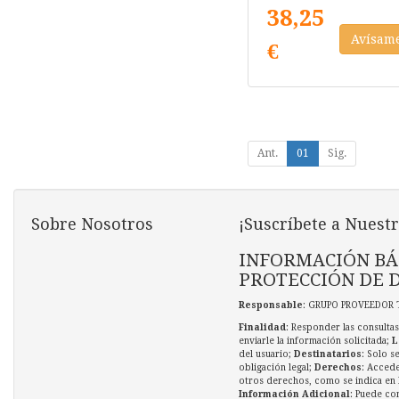
1 Usuario
38,25
Avísam
€
Ant.
01
Sig.
Sobre Nosotros
¡Suscríbete a Nuestr
INFORMACIÓN BÁ
PROTECCIÓN DE 
Responsable
: GRUPO PROVEEDOR 
Finalidad
: Responder las consultas
enviarle la información solicitada;
L
del usuario;
Destinatarios
: Solo s
obligación legal;
Derechos
: Accede
otros derechos, como se indica en l
Información Adicional
: Puede co