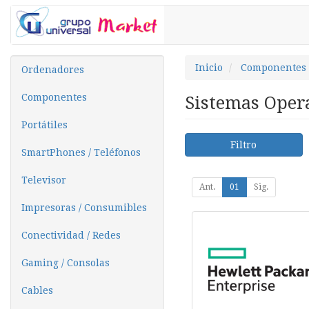
Inicio
Componentes
Ordenadores
Componentes
Sistemas Oper
Portátiles
Filtro
SmartPhones / Teléfonos
Televisor
Ant.
01
Sig.
Impresoras / Consumibles
Conectividad / Redes
Gaming / Consolas
Cables