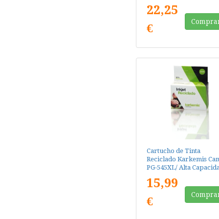
Capacidad/ Tricolor
22,25
Compra
€
Cartucho de Tinta
Reciclado Karkemis Ca
PG-545XL/ Alta Capacid
Negro
15,99
Compra
€