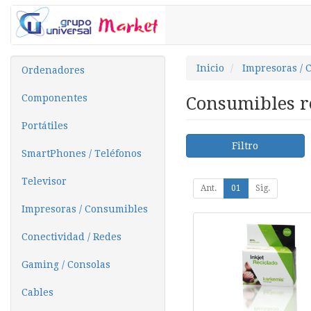
Inicio
Impresoras / 
Ordenadores
Componentes
Consumibles r
Portátiles
Filtro
SmartPhones / Teléfonos
Televisor
Ant.
01
Sig.
Impresoras / Consumibles
Conectividad / Redes
Gaming / Consolas
Cables