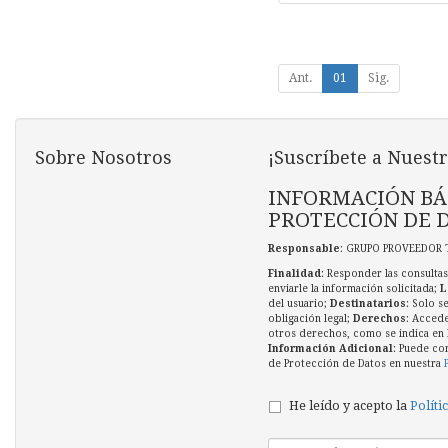
Ant.
01
Sig.
Sobre Nosotros
¡Suscríbete a Nuestr
INFORMACIÓN BÁ
PROTECCIÓN DE 
Responsable
: GRUPO PROVEEDOR 
Finalidad
: Responder las consultas
enviarle la información solicitada;
L
del usuario;
Destinatarios
: Solo s
obligación legal;
Derechos
: Accede
otros derechos, como se indica en l
Información Adicional
: Puede co
de Protección de Datos en nuestra
He leído y acepto la
Políti