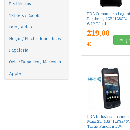
Periféricos
PDA Comandero Lagen
Tablets / Ebook
Panther1/ 4GB/ 128GB/
6.7"/ Táctil
Foto / Video
219,00
Hogar / Electrodomésticos
Compr
€
Papelería
Ocio / Deportes / Mascotas
Apple
PDA Industrial Premier
Maxi 21/ 4GB/ 128GB/ 5"
Táctil/ Función TPV