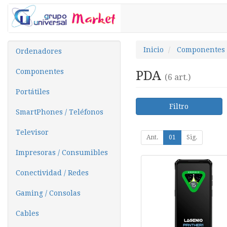
Inicio
Componentes
Ordenadores
Componentes
PDA
(6 art.)
Portátiles
Filtro
SmartPhones / Teléfonos
Televisor
Ant.
01
Sig.
Impresoras / Consumibles
Conectividad / Redes
Gaming / Consolas
Cables