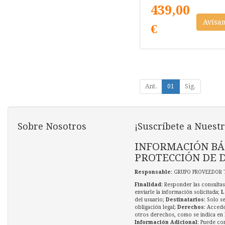
439,00
Avísa
€
Ant.
01
Sig.
Sobre Nosotros
¡Suscríbete a Nuestr
INFORMACIÓN BÁ
PROTECCIÓN DE 
Responsable
: GRUPO PROVEEDOR 
Finalidad
: Responder las consultas
enviarle la información solicitada;
L
del usuario;
Destinatarios
: Solo s
obligación legal;
Derechos
: Accede
otros derechos, como se indica en l
Información Adicional
: Puede co