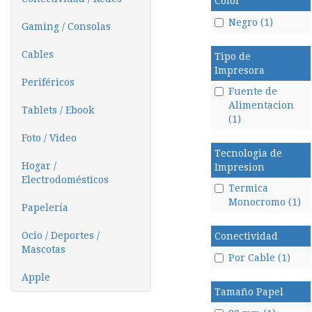
Color
Negro (1)
Gaming / Consolas
Cables
Tipo de
Impresora
Periféricos
Fuente de
Alimentacion
Tablets / Ebook
(1)
Foto / Video
Tecnologia de
Hogar /
Impresion
Electrodomésticos
Termica
Monocromo (1)
Papelería
Ocio / Deportes /
Conectividad
Mascotas
Por Cable (1)
Apple
Tamaño Papel