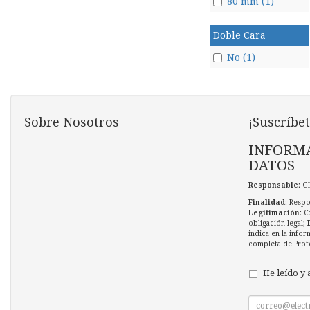
80 mm (1)
Doble Cara
No (1)
Sobre Nosotros
¡Suscríbet
INFORMA
DATOS
Responsable
: G
Finalidad
: Respo
Legitimación
: C
obligación legal;
indica en la infor
completa de Prot
He leído y 