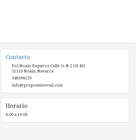
Contacto
Pol.Noain-Esquiroz Calle O, N.2 Of.401
31110
Noain
,
Navarra
948368220
info@grupouniversal.com
Horario
8:00 a 19:00