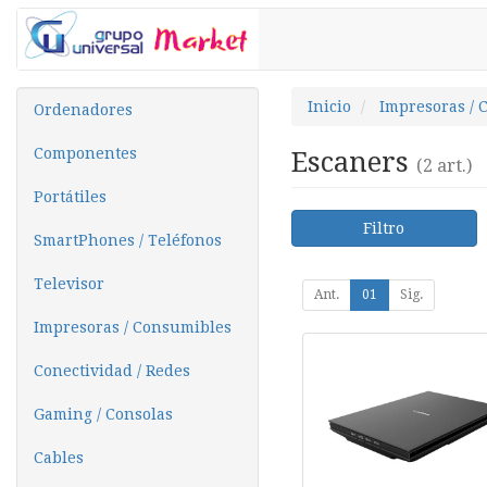
Inicio
Impresoras / 
Ordenadores
Componentes
Escaners
(2 art.)
Portátiles
Filtro
SmartPhones / Teléfonos
Televisor
Ant.
01
Sig.
Impresoras / Consumibles
Conectividad / Redes
Gaming / Consolas
Cables