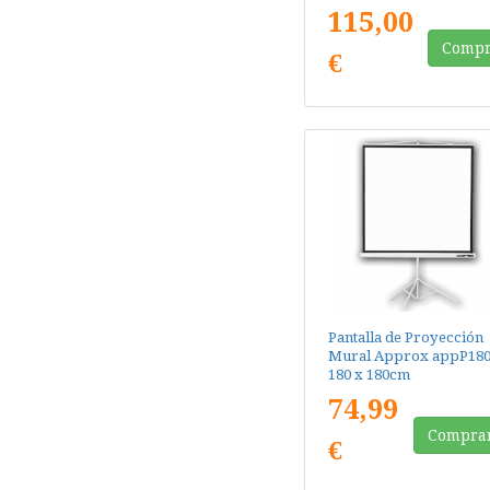
115,00
Compr
€
Pantalla de Proyección
Mural Approx appP180
180 x 180cm
74,99
Compra
€