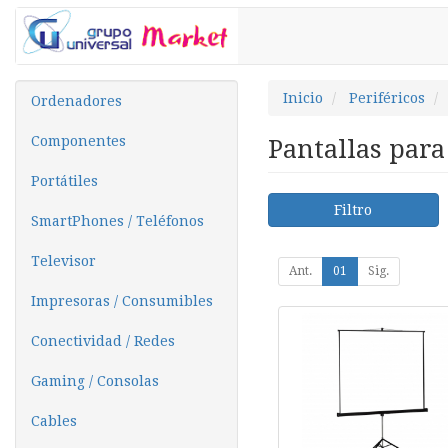
Inicio
Periféricos
Ordenadores
Componentes
Pantallas para
Portátiles
Filtro
SmartPhones / Teléfonos
Televisor
Ant.
01
Sig.
Impresoras / Consumibles
Conectividad / Redes
Gaming / Consolas
Cables