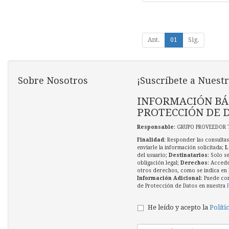
Ant.
01
Sig.
Sobre Nosotros
¡Suscríbete a Nuestr
INFORMACIÓN BÁ
PROTECCIÓN DE 
Responsable
: GRUPO PROVEEDOR 
Finalidad
: Responder las consultas
enviarle la información solicitada;
L
del usuario;
Destinatarios
: Solo s
obligación legal;
Derechos
: Accede
otros derechos, como se indica en l
Información Adicional
: Puede co
de Protección de Datos en nuestra
He leído y acepto la
Políti