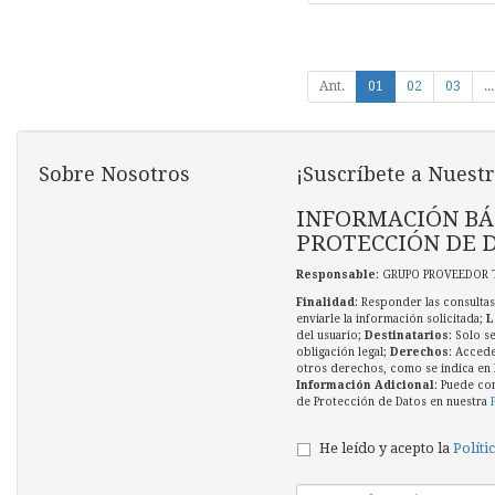
Ant.
01
02
03
...
Sobre Nosotros
¡Suscríbete a Nuestr
INFORMACIÓN BÁ
PROTECCIÓN DE 
Responsable
: GRUPO PROVEEDOR 
Finalidad
: Responder las consultas
enviarle la información solicitada;
L
del usuario;
Destinatarios
: Solo s
obligación legal;
Derechos
: Accede
otros derechos, como se indica en l
Información Adicional
: Puede co
de Protección de Datos en nuestra
He leído y acepto la
Políti