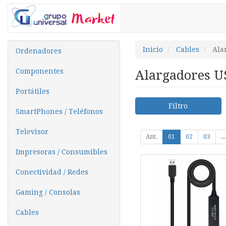
Inicio
Cables
Ala
Ordenadores
Componentes
Alargadores 
Portátiles
Filtro
SmartPhones / Teléfonos
Televisor
Ant.
01
02
03
...
Impresoras / Consumibles
Conectividad / Redes
Gaming / Consolas
Cables