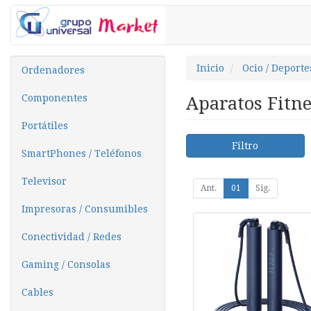
Inicio
Ocio / Deporte
Ordenadores
Componentes
Aparatos Fitn
Portátiles
Filtro
SmartPhones / Teléfonos
Televisor
Ant.
01
Sig.
Impresoras / Consumibles
Conectividad / Redes
Gaming / Consolas
Cables