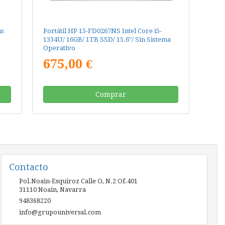
as
Portátil HP 15-FD0267NS Intel Core i5-
1334U/ 16GB/ 1TB SSD/ 15.6"/ Sin Sistema
Operativo
675,00 €
Comprar
Contacto
Pol.Noain-Esquiroz Calle O, N.2 Of.401
31110
Noain
,
Navarra
948368220
info@grupouniversal.com