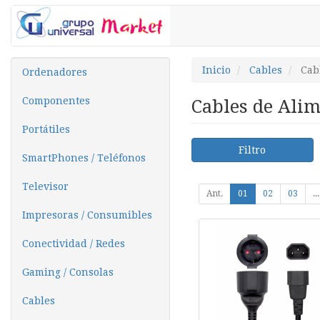
Inicio
Cables
Cab
Ordenadores
Componentes
Cables de Ali
Portátiles
Filtro
SmartPhones / Teléfonos
Televisor
Ant.
01
02
03
...
Impresoras / Consumibles
Conectividad / Redes
Gaming / Consolas
Cables