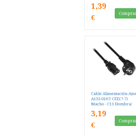
30cm
1,39
Compra
€
Cable Alimentación Ais
A132-0167/ CEE(7-7)
Macho - C13 Hembra/
Hasta 1500W/ 1.5m/ Ne
3,19
Compra
€