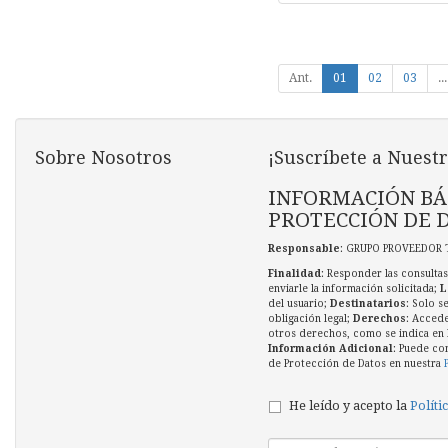
Ant.
01
02
03
...
Sobre Nosotros
¡Suscríbete a Nuestr
INFORMACIÓN BÁ
PROTECCIÓN DE 
Responsable
: GRUPO PROVEEDOR 
Finalidad
: Responder las consultas
enviarle la información solicitada;
L
del usuario;
Destinatarios
: Solo s
obligación legal;
Derechos
: Accede
otros derechos, como se indica en l
Información Adicional
: Puede co
de Protección de Datos en nuestra
He leído y acepto la
Políti