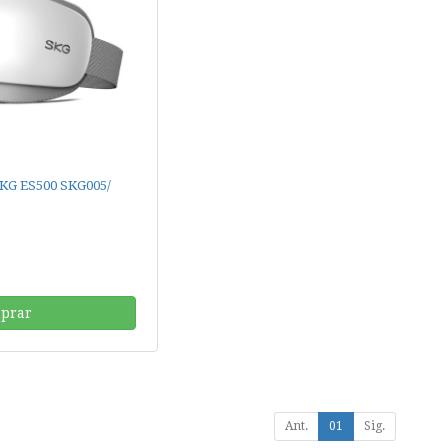
SKG ES500 SKG005/
prar
Ant.
01
Sig.