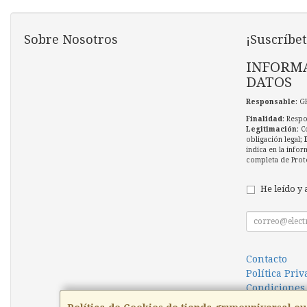
Sobre Nosotros
¡Suscríbet
INFORMA
DATOS
Responsable
: G
Finalidad
: Respo
Legitimación
: C
obligación legal;
indica en la infor
completa de Prot
He leído y 
Contacto
Política Pri
Condiciones