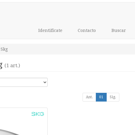
Identifícate
Contacto
Buscar
Skg
kg
(1 art.)
Ant.
01
Sig.