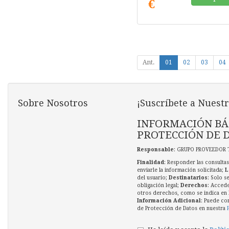
€
Ant.
01
02
03
04
Sobre Nosotros
¡Suscríbete a Nuestr
INFORMACIÓN BÁ
PROTECCIÓN DE 
Responsable
: GRUPO PROVEEDOR 
Finalidad
: Responder las consultas
enviarle la información solicitada;
L
del usuario;
Destinatarios
: Solo s
obligación legal;
Derechos
: Accede
otros derechos, como se indica en l
Información Adicional
: Puede co
de Protección de Datos en nuestra