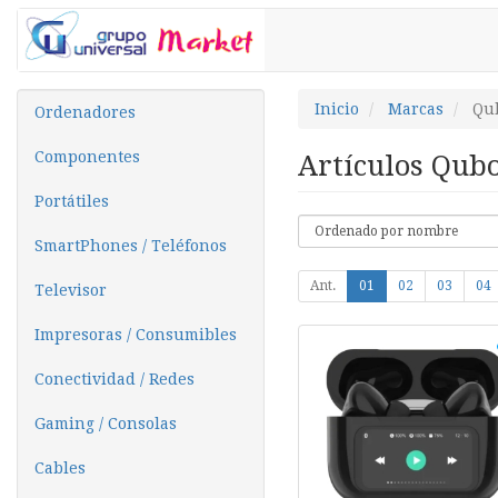
Inicio
Marcas
Qu
Ordenadores
Componentes
Artículos Qub
Portátiles
SmartPhones / Teléfonos
Ant.
01
02
03
04
Televisor
Impresoras / Consumibles
Conectividad / Redes
Gaming / Consolas
Cables