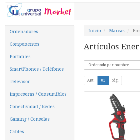
Inicio
Marcas
Ene
Ordenadores
Componentes
Artículos Ene
Portátiles
SmartPhones / Teléfonos
Ant.
01
Sig.
Televisor
Impresoras / Consumibles
Conectividad / Redes
Gaming / Consolas
Cables