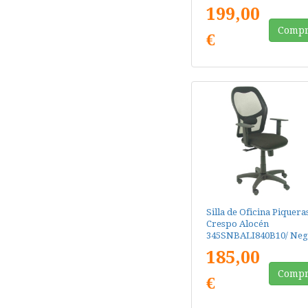
199,00
Compr
€
Silla de Oficina Piquera
Crespo Alocén
345SNBALI840B10/ Neg
185,00
Compr
€