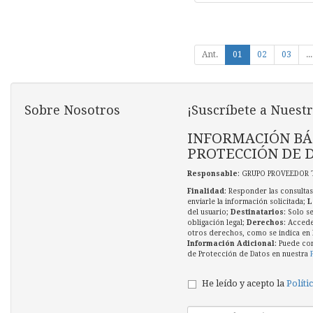
Ant.
01
02
03
...
Sobre Nosotros
¡Suscríbete a Nuestr
INFORMACIÓN BÁ
PROTECCIÓN DE 
Responsable
: GRUPO PROVEEDOR 
Finalidad
: Responder las consultas
enviarle la información solicitada;
L
del usuario;
Destinatarios
: Solo s
obligación legal;
Derechos
: Accede
otros derechos, como se indica en l
Información Adicional
: Puede co
de Protección de Datos en nuestra
He leído y acepto la
Políti