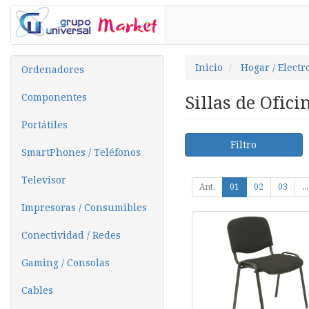
Inicio
Hogar / Elect
Ordenadores
Componentes
Sillas de Ofic
Portátiles
Filtro
SmartPhones / Teléfonos
Televisor
Ant.
01
02
03
...
Impresoras / Consumibles
Conectividad / Redes
Gaming / Consolas
Cables