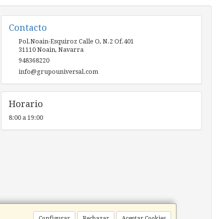
Contacto
Pol.Noain-Esquiroz Calle O, N.2 Of.401
31110
Noain
,
Navarra
948368220
info@grupouniversal.com
Horario
8:00 a 19:00
Configurar
Rechazar
Aceptar Cookies