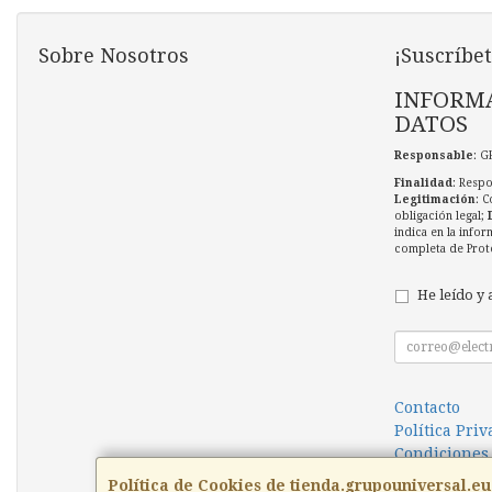
Sobre Nosotros
¡Suscríbet
INFORMA
DATOS
Responsable
: G
Finalidad
: Respo
Legitimación
: C
obligación legal;
indica en la infor
completa de Prot
He leído y 
Contacto
Política Pri
Condiciones
Política de Cookies de tienda.grupouniversal.eu