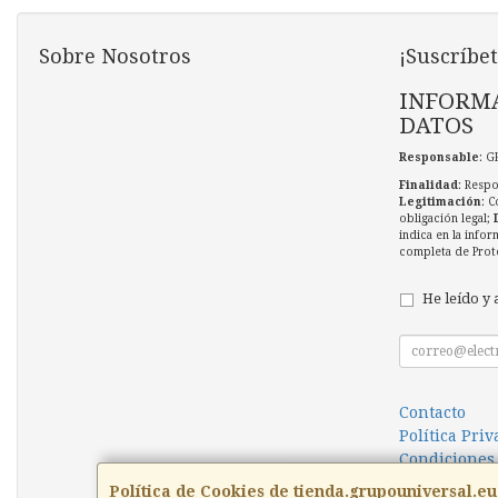
Sobre Nosotros
¡Suscríbet
INFORMA
DATOS
Responsable
: G
Finalidad
: Respo
Legitimación
: C
obligación legal;
indica en la infor
completa de Prot
He leído y 
Contacto
Política Pri
Condiciones
Política de Cookies de tienda.grupouniversal.eu