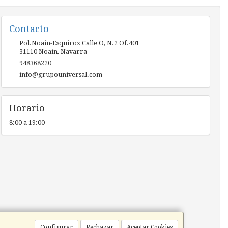
Contacto
Pol.Noain-Esquiroz Calle O, N.2 Of.401
31110
Noain
,
Navarra
948368220
info@grupouniversal.com
Horario
8:00 a 19:00
Configurar
Rechazar
Aceptar Cookies