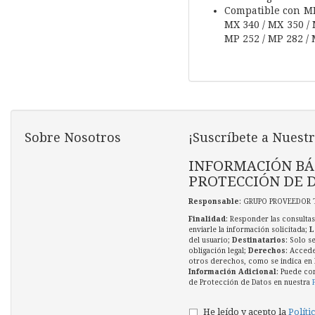
Compatible con
MP
MX 340 / MX 350 / 
MP 252 / MP 282 / 
Sobre Nosotros
¡Suscríbete a Nuestr
INFORMACIÓN BÁ
PROTECCIÓN DE 
Responsable
: GRUPO PROVEEDOR 
Finalidad
: Responder las consultas
enviarle la información solicitada;
L
del usuario;
Destinatarios
: Solo s
obligación legal;
Derechos
: Accede
otros derechos, como se indica en l
Información Adicional
: Puede co
de Protección de Datos en nuestra
He leído y acepto la
Políti