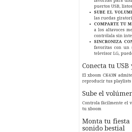
favoritas para dis
puertos USB, listo
SUBE EL VOLUME
las ruedas girator
COMPARTE TU MÚ
a los altavoces m
contrólala sin int
SINCRONIZA CON
favoritas con un 
televisor LG, pued
Conecta tu USB 
El xboom CK43N admite 
reproducir tus playlists 
Sube el volúmen 
Controla fácilmente el 
tu xboom
Monta tu fiesta
sonido bestial