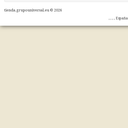
tienda.grupouniversal.eu © 2026
, , , , Españ