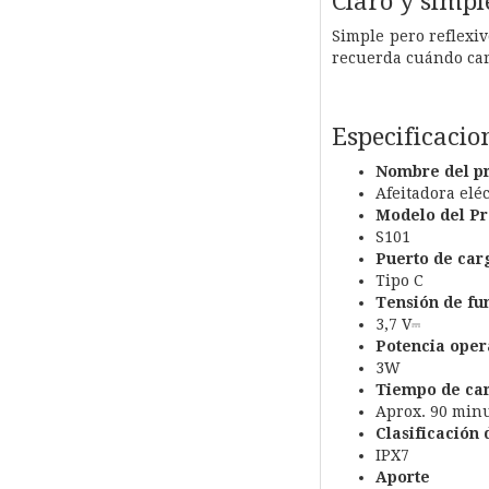
Claro y simple
Simple pero reflexiv
recuerda cuándo carg
Especificacio
Nombre del p
Afeitadora elé
Modelo del Pr
S101
Puerto de car
Tipo C
Tensión de fu
3,7 V⎓
Potencia oper
3W
Tiempo de ca
Aprox. 90 min
Clasificación 
IPX7
Aporte