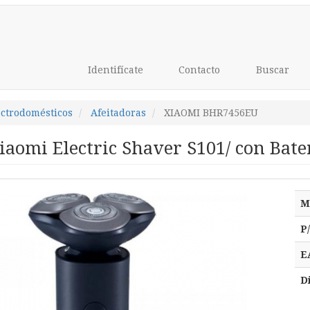
Identifícate
Contacto
Buscar
ectrodomésticos
Afeitadoras
XIAOMI BHR7456EU
iaomi Electric Shaver S101/ con Bate
M
P
E
D