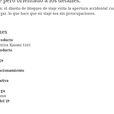
 pero orientado a los detalles.
o: el diseño de bloqueo de viaje evita la apertura accidental c
ar, lo que hace que su viaje sea sin preocupaciones.
nes
roducto
ctrica Xiaomi S101
oducto
ga
ncionamiento
ativa
rga
utos
del IP