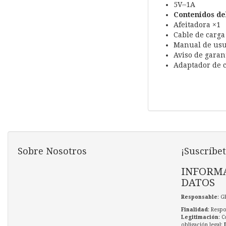
5V⎓1A
Contenidos de
Afeitadora ×1
Cable de carga
Manual de usu
Aviso de garan
Adaptador de c
Sobre Nosotros
¡Suscríbet
INFORMA
DATOS
Responsable
: G
Finalidad
: Respo
Legitimación
: C
obligación legal;