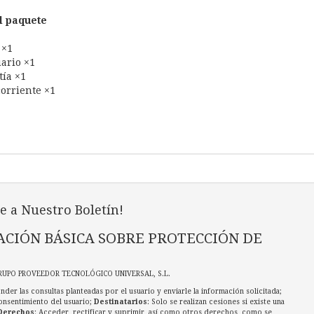
l paquete
 ×1
ario ×1
tía ×1
orriente ×1
e a Nuestro Boletín!
CIÓN BÁSICA SOBRE PROTECCIÓN DE
RUPO PROVEEDOR TECNOLÓGICO UNIVERSAL, S.L.
nder las consultas planteadas por el usuario y enviarle la información solicitada;
onsentimiento del usuario;
Destinatarios
: Solo se realizan cesiones si existe una
Derechos
: Acceder, rectificar y suprimir, así como otros derechos, como se