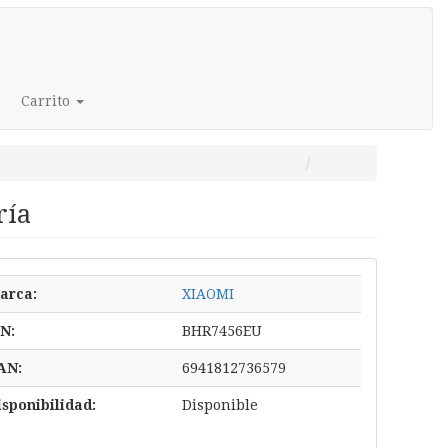
Carrito
ría
arca:
XIAOMI
/N:
BHR7456EU
AN:
6941812736579
isponibilidad:
Disponible