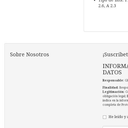
Tipo de bits: 
2.6, A 2.3
Sobre Nosotros
¡Suscríbet
INFORMA
DATOS
Responsable
: G
Finalidad
: Respo
Legitimación
: C
obligación legal;
indica en la infor
completa de Prot
He leído y 