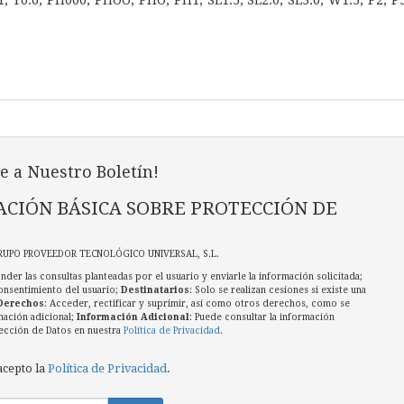
Y1, Y0.6, PH000, PHOO, PHO, PH1, SL1.5, SL2.0, SL3.0, W1.5, P2, P
e a Nuestro Boletín!
CIÓN BÁSICA SOBRE PROTECCIÓN DE
RUPO PROVEEDOR TECNOLÓGICO UNIVERSAL, S.L.
nder las consultas planteadas por el usuario y enviarle la información solicitada;
onsentimiento del usuario;
Destinatarios
: Solo se realizan cesiones si existe una
Derechos
: Acceder, rectificar y suprimir, así como otros derechos, como se
mación adicional;
Información Adicional
: Puede consultar la información
ección de Datos en nuestra
Política de Privacidad
.
acepto la
Política de Privacidad
.