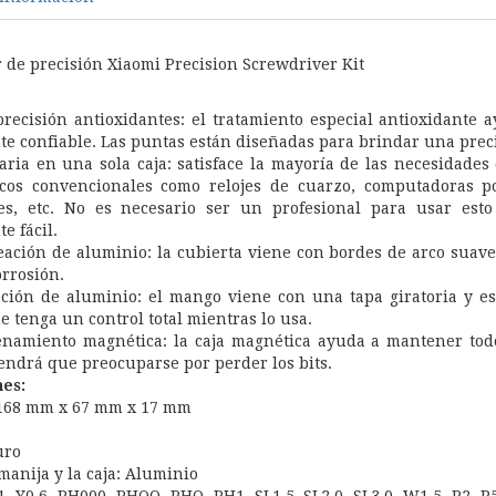
r de precisión Xiaomi Precision Screwdriver Kit
recisión antioxidantes: el tratamiento especial antioxidante 
 confiable. Las puntas están diseñadas para brindar una preci
aria en una sola caja: satisface la mayoría de las necesidades
icos convencionales como relojes de cuarzo, computadoras por
es, etc. No es necesario ser un profesional para usar est
 fácil.
eación de aluminio: la cubierta viene con bordes de arco suav
orrosión.
ción de aluminio: el mango viene con una tapa giratoria y es
e tenga un control total mientras lo usa.
enamiento magnética: la caja magnética ayuda a mantener todo
ndrá que preocuparse por perder los bits.
nes:
168 mm x 67 mm x 17 mm
uro
manija y la caja: Aluminio