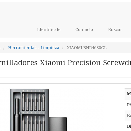
Identifícate
Contacto
Buscar
s
Herramientas - Limpieza
XIAOMI BHR4680GL
rnilladores Xiaomi Precision Screwdr
M
P
E
D