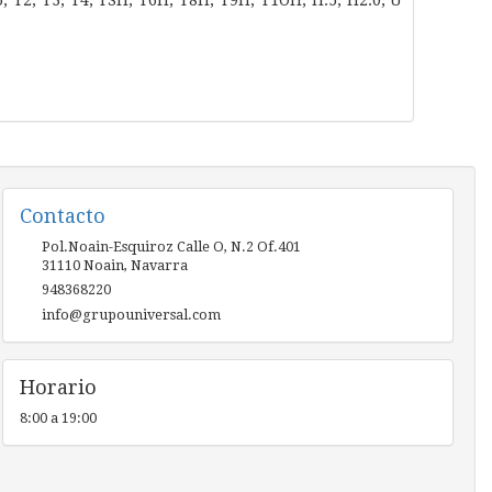
5, T2, T3, T4, TSH, T6H, T8H, T9H, T1OH, H.5, H2.0, U
Contacto
Pol.Noain-Esquiroz Calle O, N.2 Of.401
31110
Noain
,
Navarra
948368220
info@grupouniversal.com
Horario
8:00 a 19:00