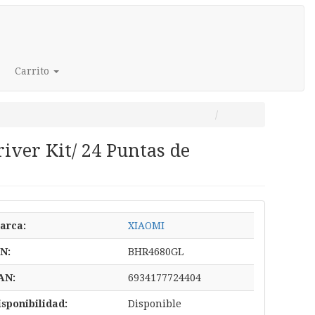
Carrito
iver Kit/ 24 Puntas de
arca:
XIAOMI
/N:
BHR4680GL
AN:
6934177724404
isponibilidad:
Disponible