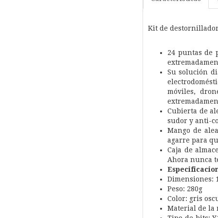
Kit de destornillado
24 puntas de p
extremadamente
Su solución di
electrodomést
móviles, dron
extremadamente
Cubierta de al
sudor y anti-c
Mango de alea
agarre para qu
Caja de almac
Ahora nunca te
Especificacio
Dimensiones: 
Peso: 280g
Color: gris osc
Material de la 