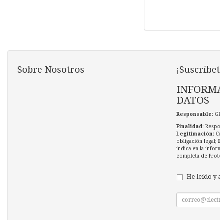
Sobre Nosotros
¡Suscríbet
INFORMA
DATOS
Responsable
: G
Finalidad
: Respo
Legitimación
: C
obligación legal;
indica en la infor
completa de Prot
He leído y 