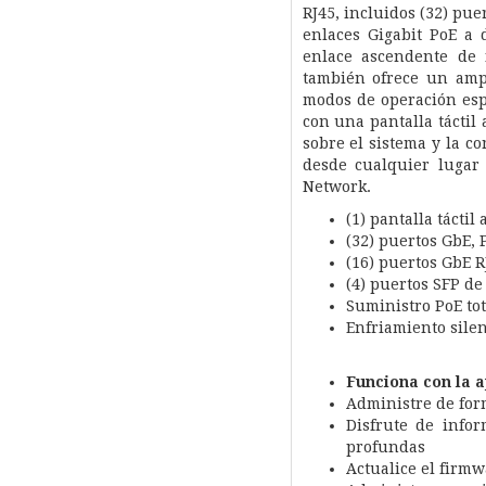
RJ45, incluidos (32) pue
enlaces Gigabit PoE a 
enlace ascendente de 
también ofrece un ampl
modos de operación espe
con una pantalla táctil
sobre el sistema y la 
desde cualquier lugar 
Network.
(1) pantalla táctil
(32) puertos GbE, 
(16) puertos GbE R
(4) puertos SFP de
Suministro PoE to
Enfriamiento silen
Funciona con la a
Administre de form
Disfrute de info
profundas
Actualice el firmw