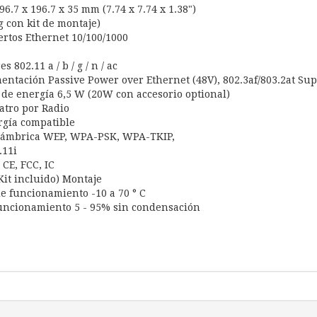
.7 x 196.7 x 35 mm (7.74 x 7.74 x 1.38")
g con kit de montaje)
uertos Ethernet 10/100/1000
 802.11 a / b / g / n / ac
entación Passive Power over Ethernet (48V), 802.3af/803.2at Su
e energía 6,5 W (20W con accesorio optional)
atro por Radio
rgía compatible
lámbrica WEP, WPA-PSK, WPA-TKIP,
.11i
 CE, FCC, IC
Kit incluido) Montaje
 funcionamiento -10 a 70 ° C
ncionamiento 5 - 95% sin condensación