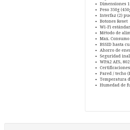
Dimensiones 196
Peso 350g (450
Interfaz (2) p
Botones Reset
Wi-Fi estándares
Método de alim
Max. Consumo d
BSSID hasta cu
Ahorro de ene
Seguridad ina
WPA2 AES, 802
Certificaciones
Pared / techo (
Temperatura de
Humedad de fu