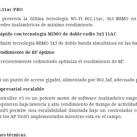
2.11ac PRO
 presenta la última tecnología Wi-Fi 802.11ac, 3x3 MIMO en 
redes inalámbricas de máximo rendimiento.
rápido con tecnología MIMO de doble radio 3x3 11AC
admite tecnología MIMO 3x3 de doble banda simultánea en las ba
endimiento de RF óptimo
i recientemente rediseñado optimiza el rendimiento de RF:
s un punto de acceso gigabit, alimentado por 802.3af, adecuado p
mpresarial escalable
ontroller v5 es un potente motor de software inalámbrico empr
quieren baja latencia y alto rendimiento de tiempo de activida
UniFi permite una escalabilidad ilimitada bajo un controlador 
ar los AP UniFi implementados mientras está en el campo.
es técnicas: