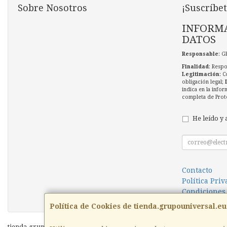
Sobre Nosotros
¡Suscríbet
INFORMA
DATOS
Responsable
: G
Finalidad
: Respo
Legitimación
: C
obligación legal;
indica en la infor
completa de Prot
He leído y 
Contacto
Política Pri
Condiciones
Política de Cookies de tienda.grupouniversal.eu
tienda.grupouniversal.eu © 2026