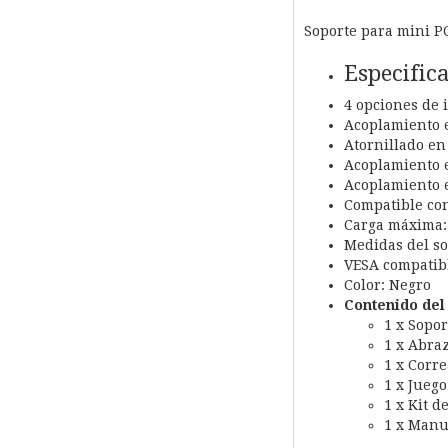
Soporte para mini P
Especific
4 opciones de 
Acoplamiento e
Atornillado en 
Acoplamiento e
Acoplamiento e
Compatible co
Carga máxima:
Medidas del s
VESA compatibl
Color: Negro
Contenido del
1 x Sopor
1 x Abra
1 x Corre
1 x Juego
1 x Kit d
1 x Manu