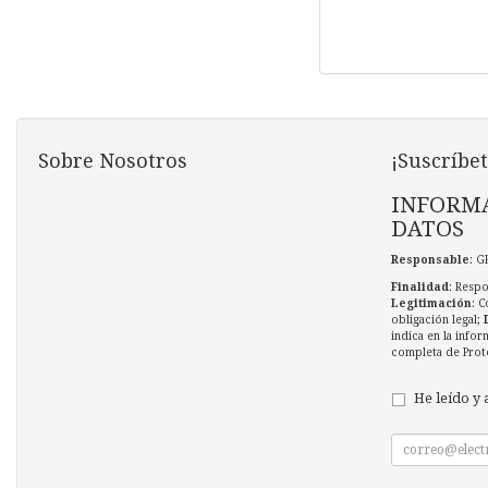
Sobre Nosotros
¡Suscríbet
INFORMA
DATOS
Responsable
: G
Finalidad
: Respo
Legitimación
: C
obligación legal;
indica en la infor
completa de Prot
He leído y 