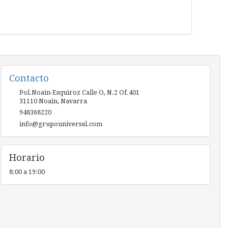
Contacto
Pol.Noain-Esquiroz Calle O, N.2 Of.401
31110
Noain
,
Navarra
948368220
info@grupouniversal.com
Horario
8:00 a 19:00