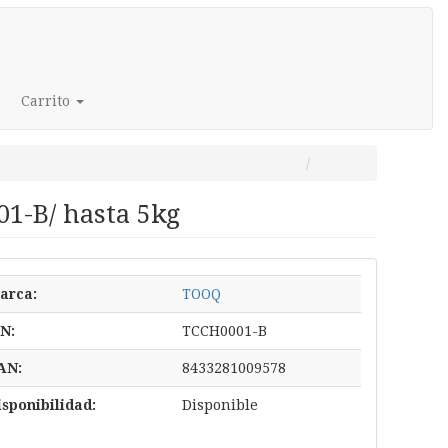
Carrito
1-B/ hasta 5kg
arca:
TOOQ
/N:
TCCH0001-B
AN:
8433281009578
isponibilidad:
Disponible