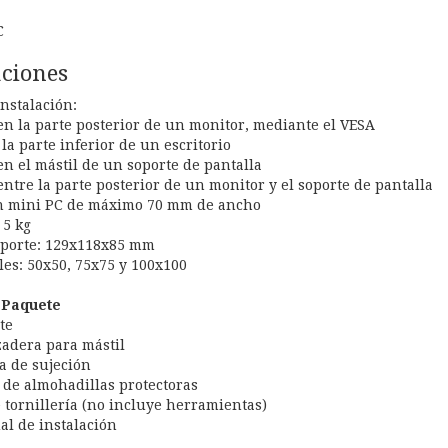
C
aciones
instalación:
n la parte posterior de un monitor, mediante el VESA
la parte inferior de un escritorio
n el mástil de un soporte de pantalla
ntre la parte posterior de un monitor y el soporte de pantalla
n mini PC de máximo 70 mm de ancho
 5 kg
oporte: 129x118x85 mm
es: 50x50, 75x75 y 100x100
 Paquete
te
zadera para mástil
a de sujeción
 de almohadillas protectoras
e tornillería (no incluye herramientas)
al de instalación