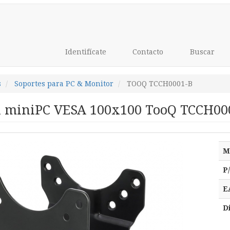
Identifícate
Contacto
Buscar
s
Soportes para PC & Monitor
TOOQ TCCH0001-B
a miniPC VESA 100x100 TooQ TCCH000
M
P
E
D