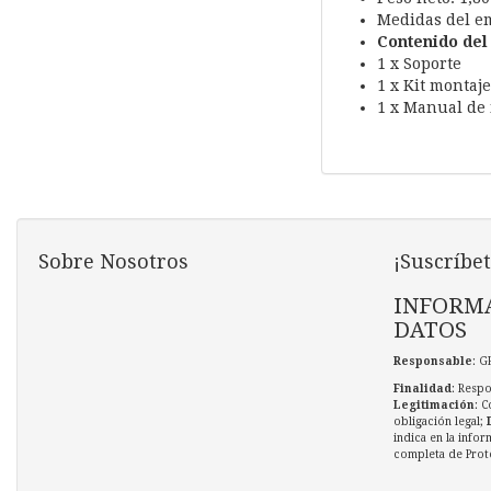
Medidas del e
Contenido del
1 x Soporte
1 x Kit montaj
1 x Manual de 
Sobre Nosotros
¡Suscríbet
INFORMA
DATOS
Responsable
: G
Finalidad
: Respo
Legitimación
: C
obligación legal;
indica en la infor
completa de Prot