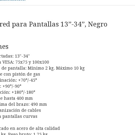
red para Pantallas 13”-34”, Negro
nes
rtadas: 13"-34"
 VESA: 75x75 y 100x100
 de pantalla: Mínimo 2 kg. Máximo 10 kg
e con pistón de gas
inación: +70°/-45°
: +90°/-90°
ción: +180°/-180°
le hasta 400 mm
ima del brazo: 490 mm
anización de cables
 pantallas curvas
cado en acero de alta calidad
 kg. Peso bruto: 1,75 kg