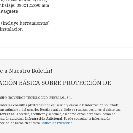
mbalaje: 390x125x90 mm
 Paquete
e (incluye herramientas)
instalación
e a Nuestro Boletín!
CIÓN BÁSICA SOBRE PROTECCIÓN DE
RUPO PROVEEDOR TECNOLÓGICO UNIVERSAL, S.L.
nder las consultas planteadas por el usuario y enviarle la información solicitada;
onsentimiento del usuario;
Destinatarios
: Solo se realizan cesiones si existe una
Derechos
: Acceder, rectificar y suprimir, así como otros derechos, como se
mación adicional;
Información Adicional
: Puede consultar la información
ección de Datos en nuestra
Política de Privacidad
.