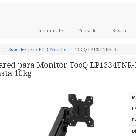
Identifícate
Contacto
Buscar
s
Soportes para PC & Monitor
TOOQ LP1334TNR-B
ared para Monitor TooQ LP1334TNR-B/
asta 10kg
M
P
E
D