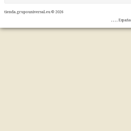
tienda.grupouniversal.eu © 2026
, , , , Españ