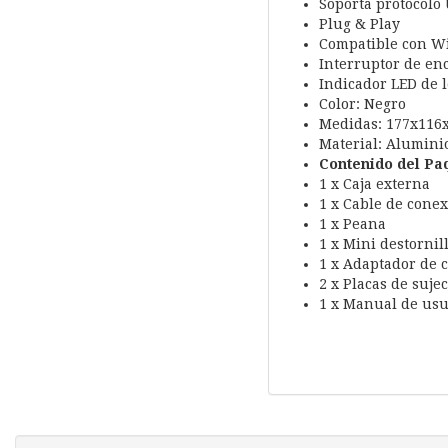
Soporta protocolo
Plug & Play
Compatible con Wi
Interruptor de en
Indicador LED de l
Color: Negro
Medidas: 177x116
Material: Alumini
Contenido del Pa
1 x Caja externa
1 x Cable de cone
1 x Peana
1 x Mini destornill
1 x Adaptador de c
2 x Placas de suje
1 x Manual de usu