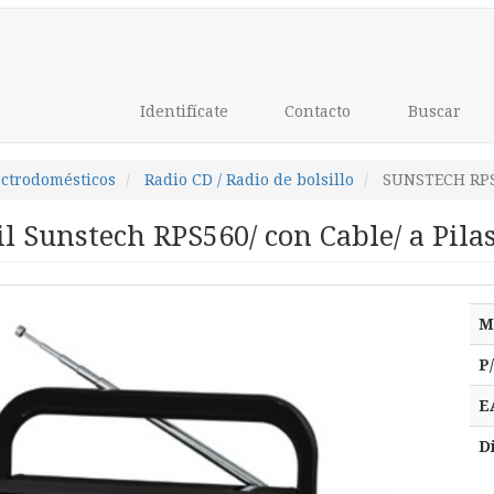
Identifícate
Contacto
Buscar
ectrodomésticos
Radio CD / Radio de bolsillo
SUNSTECH RP
il Sunstech RPS560/ con Cable/ a Pila
M
P
E
D