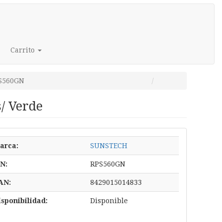
Carrito
S560GN
s/ Verde
arca:
SUNSTECH
/N:
RPS560GN
AN:
8429015014833
isponibilidad:
Disponible