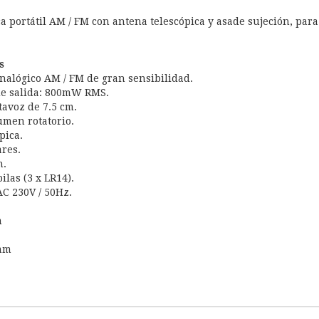
a portátil AM / FM con antena telescópica y asade sujeción, para 
s
nalógico AM / FM de gran sensibilidad.
de salida: 800mW RMS.
tavoz de 7.5 cm.
umen rotatorio.
pica.
ares.
n.
las (3 x LR14).
C 230V / 50Hz.
m
mm