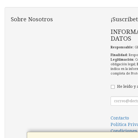
Sobre Nosotros
¡Suscríbet
INFORMA
DATOS
Responsable
: G
Finalidad
: Respo
Legitimación
: C
obligación legal;
indica en la infor
completa de Prot
He leído y 
Contacto
Política Pri
Condiciones