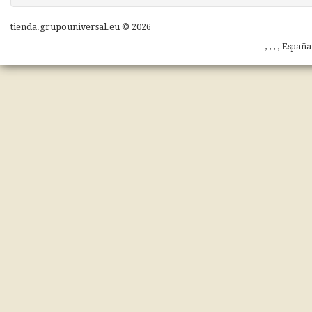
tienda.grupouniversal.eu © 2026
, , , , Españ