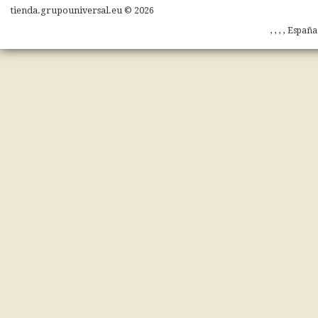
tienda.grupouniversal.eu © 2026
, , , , Españ