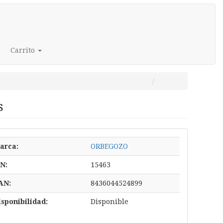
Carrito
s
arca:
ORBEGOZO
/N:
15463
AN:
8436044524899
isponibilidad:
Disponible