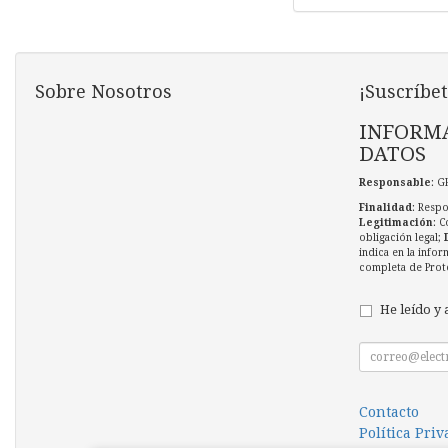
Sobre Nosotros
¡Suscríbet
INFORMA
DATOS
Responsable
: G
Finalidad
: Respo
Legitimación
: C
obligación legal;
indica en la infor
completa de Prot
He leído y 
Contacto
Política Pri