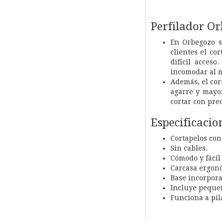
Perfilador O
En Orbegozo s
clientes el co
difícil acces
incomodar al 
Además, el cor
agarre y mayor
cortar con prec
Especificacio
Cortapelos con 
Sin cables.
Cómodo y fácil
Carcasa ergon
Base incorpora
Incluye pequeñ
Funciona a pila