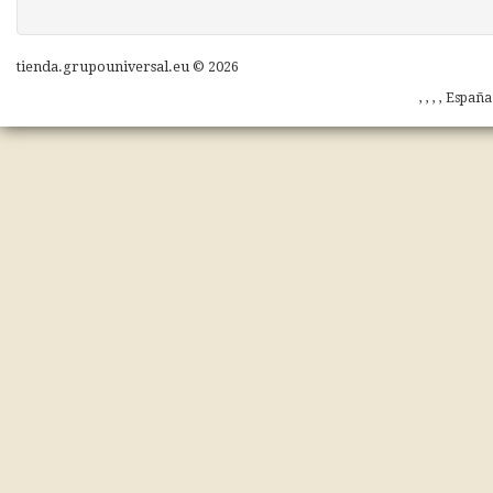
tienda.grupouniversal.eu © 2026
, , , , Españ