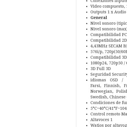
Conexiones Inputs 
Video compuesto, 
Outputs 1 x Audio
General
Nivel sonoro (tipi
Nivel sonoro (max
Compatibilidad P
Compatibilidad 2D
4,43MHz SECAM B/D
576i/p, 720p(50/60
Compatibilidad 3D 
1080p24, 720p50 / 
3D Full 3D
Seguridad Securit
idiomas OSD / d
Farsi,
Finnish, 
Norwegian, Poli
Swedish, Chinese
Condiciones de
fu
5°C~40°C/41°F~104
Control remoto Ma
Altavoces 1
Watios por altavo