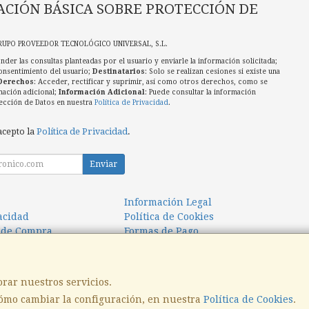
CIÓN BÁSICA SOBRE PROTECCIÓN DE
RUPO PROVEEDOR TECNOLÓGICO UNIVERSAL, S.L.
nder las consultas planteadas por el usuario y enviarle la información solicitada;
onsentimiento del usuario;
Destinatarios
: Solo se realizan cesiones si existe una
Derechos
: Acceder, rectificar y suprimir, así como otros derechos, como se
mación adicional;
Información Adicional
: Puede consultar la información
ección de Datos en nuestra
Política de Privacidad
.
acepto la
Política de Privacidad
.
Enviar
Información Legal
vacidad
Política de Cookies
 de Compra
Formas de Pago
orar nuestros servicios.
ómo cambiar la configuración, en nuestra
Política de Cookies
.
, , , , España. - C.I.F.: B31817372 - Tfno: