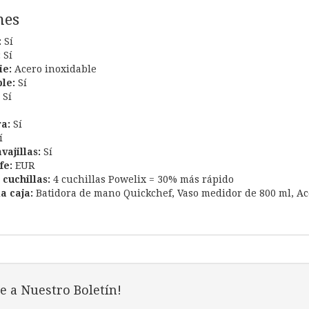
nes
:
Sí
:
Sí
ie:
Acero inoxidable
le:
Sí
Sí
ra:
Sí
í
vajillas:
Sí
fe:
EUR
cuchillas:
4 cuchillas Powelix = 30% más rápido
a caja:
Batidora de mano Quickchef,
Vaso medidor de 800 ml,
Ac
e a Nuestro Boletín!