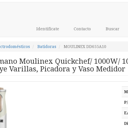
Identifícate
Contacto
Buscar
ectrodomésticos
Batidoras
MOULINEX DD655A10
 mano Moulinex Quickchef/ 1000W/ 10
ye Varillas, Picadora y Vaso Medidor
M
P
E
D