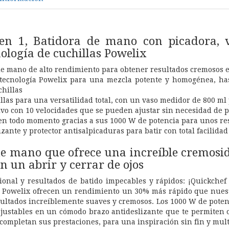
en 1, Batidora de mano con picadora, 
nología de cuchillas Powelix
e mano de alto rendimiento para obtener resultados cremosos en
 tecnología Powelix para una mezcla potente y homogénea, ha
chillas
illas para una versatilidad total, con un vaso medidor de 800 ml
tivo con 10 velocidades que se pueden ajustar sin necesidad de p
en todo momento gracias a sus 1000 W de potencia para unos re
zante y protector antisalpicaduras para batir con total facilidad
de mano que ofrece una increíble cremosid
en un abrir y cerrar de ojos
onal y resultados de batido impecables y rápidos: ¡Quickchef d
 Powelix ofrecen un rendimiento un 30% más rápido que nuestr
ultados increíblemente suaves y cremosos. Los 1000 W de poten
justables en un cómodo brazo antideslizante que te permiten ob
completan sus prestaciones, para una inspiración sin fin y mult