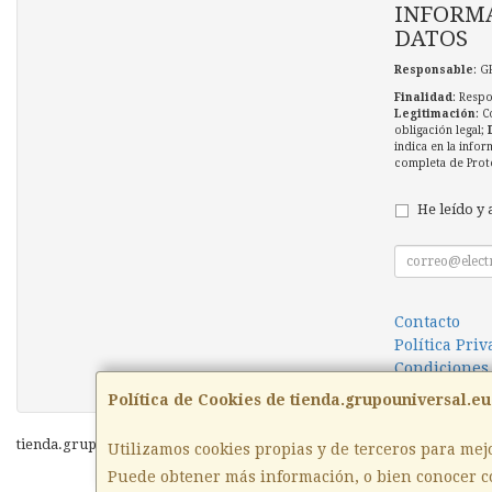
INFORMA
DATOS
Responsable
: G
Finalidad
: Respo
Legitimación
: C
obligación legal;
indica en la infor
completa de Prot
He leído y 
Contacto
Política Pri
Condiciones
Política de Cookies de tienda.grupouniversal.eu
tienda.grupouniversal.eu © 2026
Utilizamos cookies propias y de terceros para mej
Puede obtener más información, o bien conocer c