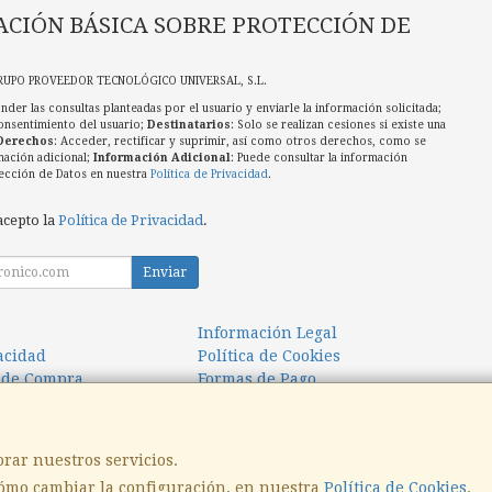
CIÓN BÁSICA SOBRE PROTECCIÓN DE
RUPO PROVEEDOR TECNOLÓGICO UNIVERSAL, S.L.
nder las consultas planteadas por el usuario y enviarle la información solicitada;
onsentimiento del usuario;
Destinatarios
: Solo se realizan cesiones si existe una
Derechos
: Acceder, rectificar y suprimir, así como otros derechos, como se
mación adicional;
Información Adicional
: Puede consultar la información
ección de Datos en nuestra
Política de Privacidad
.
acepto la
Política de Privacidad
.
Enviar
Información Legal
vacidad
Política de Cookies
 de Compra
Formas de Pago
orar nuestros servicios.
ómo cambiar la configuración, en nuestra
Política de Cookies
.
, , , , España. - C.I.F.: B31817372 - Tfno: