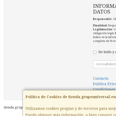
INFORMA
DATOS
Responsable
: G
Finalidad
: Respo
Legitimación
: C
obligación legal;
indica en la infor
completa de Prot
He leído y 
Contacto
Política Pri
Condiciones
Política de Cookies de tienda.grupouniversal.eu
tienda.grupouniversal.eu © 2026
Utilizamos cookies propias y de terceros para mej
Puede obtener más información, o bien conocer c