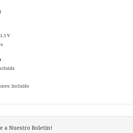
N
1.5 V
No
a
ncluida
ones: Incluido
e a Nuestro Boletín!