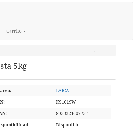
Carrito
sta 5kg
arca:
LAICA
/N:
KS1019W
AN:
8033224609737
isponibilidad:
Disponible