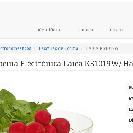
Identifícate
Contacto
Buscar
ectrodomésticos
Basculas de Cocina
LAICA KS1019W
ocina Electrónica Laica KS1019W/ Ha
M
P
E
D