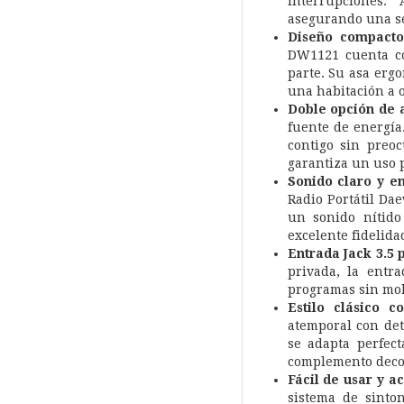
interrupciones.
asegurando una se
Diseño compacto
DW1121 cuenta co
parte. Su asa erg
una habitación a ot
Doble opción de a
fuente de energía.
contigo sin preo
garantiza un uso 
Sonido claro y e
Radio Portátil Da
un sonido nítido
excelente fidelida
Entrada Jack 3.5 
privada, la entr
programas sin mol
Estilo clásico 
atemporal con det
se adapta perfec
complemento decor
Fácil de usar y a
sistema de sinton