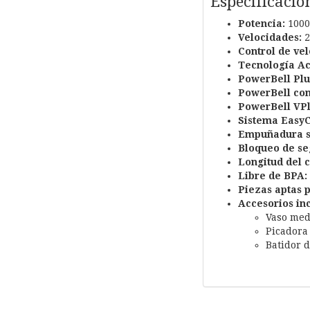
Especificacio
Potencia:
1000
Velocidades:
2
Control de vel
Tecnología Ac
PowerBell Plu
PowerBell con
PowerBell VPl
Sistema EasyC
Empuñadura so
Bloqueo de se
Longitud del c
Libre de BPA:
Piezas aptas p
Accesorios inc
Vaso med
Picadora
Batidor 