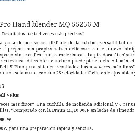
 Pro Hand blender MQ 55236 M
 Resultados hasta 4 veces más precisos*.
 gama de accesorios, disfrute de la máxima versatilidad en 
ue o prepare sus propias salsas deliciosas con el nuevo mi
pacio sin sacrificar sus características. La picadora SizeCont
res texturas diferentes, e incluso puede picar hielo. Además, 
Bell V Plus para obtener resultados hasta 4 veces más finos*
on una sola mano, con sus 25 velocidades fácilmente ajustables 
as
ll VPlus
veces más finos*. Una cuchilla de molienda adicional y 6 ranu
hillas. *Comparado con la Braun MQ10.000P en leche de almendr
000 W
00W para una preparación rápida y sencilla.