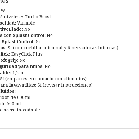
nes
 W
5 niveles + Turbo Boost
ocidad:
Variable
tiveBlade:
No
s con SplashControl:
No
 SplashControl:
Sí
us:
Sí (con cuchilla adicional y 6 nervaduras internas)
lick:
EasyClick Plus
ft grip:
No
guridad para niños:
No
able:
1,2 m
Sí (en partes en contacto con alimentos)
ara lavavajillas:
Sí (revisar instrucciones)
luidos:
idor de 600 ml
 de 500 ml
de acero inoxidable