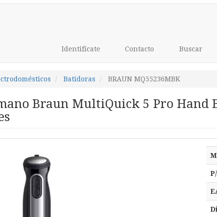
Identifícate
Contacto
Buscar
ectrodomésticos
Batidoras
BRAUN MQ55236MBK
 mano Braun MultiQuick 5 Pro Hand 
es
M
P
E
D