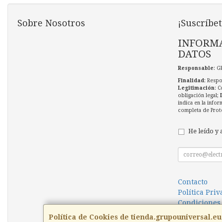
Sobre Nosotros
¡Suscríbet
INFORMA
DATOS
Responsable
: G
Finalidad
: Respo
Legitimación
: C
obligación legal;
indica en la infor
completa de Prot
He leído y 
Contacto
Política Pri
Condiciones
Política de Cookies de tienda.grupouniversal.eu