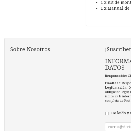
1 x Kit de mon
1 x Manual de 
Sobre Nosotros
¡Suscríbet
INFORMA
DATOS
Responsable
: G
Finalidad
: Respo
Legitimación
: C
obligación legal;
indica en la infor
completa de Prot
He leído y 