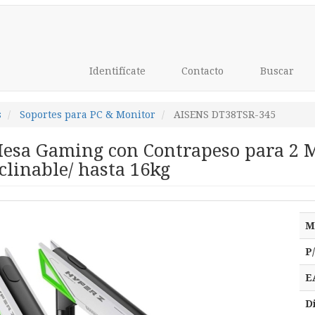
Identifícate
Contacto
Buscar
s
Soportes para PC & Monitor
AISENS DT38TSR-345
Mesa Gaming con Contrapeso para 2 
nclinable/ hasta 16kg
M
P
E
D