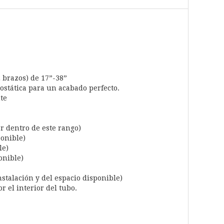
2 brazos) de 17”-38”
rostática para un acabado perfecto.
te
r dentro de este rango)
ponible)
le)
onible)
stalación y del espacio disponible)
r el interior del tubo.