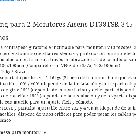
ng para 2 Monitores Aisens DT38TSR-345
nes
a contrapeso giratorio e inclinable para monitor/TV (3 pivotes, 
acero y aluminio de alta resistencia y pintado con pintura elect
instalación en la mesa a través de abrazadera o de tornillo pasan
100x100mm (Compatible con VESA de 75x75, 100x100mm)
16kg / Brazo
soportado por brazo: 2-16kgs (El peso del monitor tiene que esta
nación: -60º / +60º (depende de la instalación y del espacio dis
de giro: 360º (depende de la instalación y del espacio disponib
de rotación: 180º (depende de la instalación y del espacio disp
do con muelle para un ajuste fácil y cómodo.
e mesa y pantalla: ajustable entre 232 y 470mm (depende de la in
cables: dispone de unos orificios para poder pasar los cables po
lanco
 mesa para monitor/TV