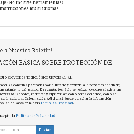
taje (No incluye herramientas)
instrucciones multi idiomas
e a Nuestro Boletín!
CIÓN BÁSICA SOBRE PROTECCIÓN DE
RUPO PROVEEDOR TECNOLÓGICO UNIVERSAL, S.L.
nder las consultas planteadas por el usuario y enviarle la información solicitada;
onsentimiento del usuario;
Destinatarios
: Solo se realizan cesiones si existe una
Derechos
: Acceder, rectificar y suprimir, así como otros derechos, como se
mación adicional;
Información Adicional
: Puede consultar la información
ección de Datos en nuestra
Política de Privacidad
.
acepto la
Política de Privacidad
.
Enviar