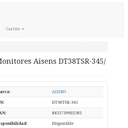
Carrito
Monitores Aisens DT38TSR-345/
arca:
AISENS
/N:
DT38TSR-345
AN:
8435739902585
isponibilidad:
Disponible