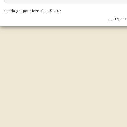
tienda.grupouniversal.eu © 2026
, , , , Españ