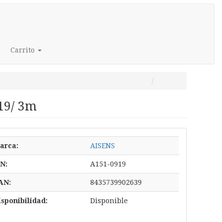
Carrito
19/ 3m
arca:
AISENS
/N:
A151-0919
AN:
8435739902639
isponibilidad:
Disponible