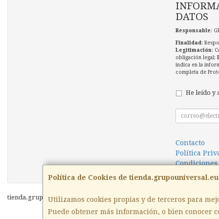
INFORMA
DATOS
Responsable
: G
Finalidad
: Respo
Legitimación
: C
obligación legal;
indica en la infor
completa de Prot
He leído y 
Contacto
Política Pri
Condiciones
Política de Cookies de tienda.grupouniversal.eu
tienda.grupouniversal.eu © 2026
Utilizamos cookies propias y de terceros para mej
Puede obtener más información, o bien conocer c