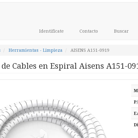
Identifícate
Contacto
Buscar
s
Herramientas - Limpieza
AISENS A151-0919
de Cables en Espiral Aisens A151-09
M
P
E
D