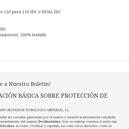
po 110 para 110 IDC o DUAL IDC
oHS
namiento: 100% testado
e a Nuestro Boletín!
CIÓN BÁSICA SOBRE PROTECCIÓN DE
RUPO PROVEEDOR TECNOLÓGICO UNIVERSAL, S.L.
nder las consultas planteadas por el usuario y enviarle la información solicitada;
onsentimiento del usuario;
Destinatarios
: Solo se realizan cesiones si existe una
Derechos
: Acceder, rectificar y suprimir, así como otros derechos, como se