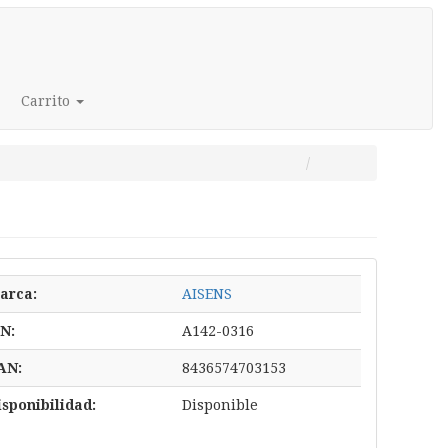
Carrito
arca:
AISENS
/N:
A142-0316
AN:
8436574703153
isponibilidad:
Disponible