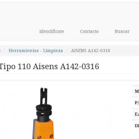
Identifícate
Contacto
Buscar
s
Herramientas - Limpieza
AISENS A142-0316
Tipo 110 Aisens A142-0316
M
P
E
D