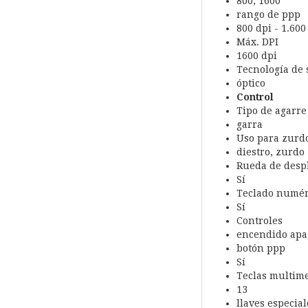
800, 1600
rango de ppp
800 dpi - 1.600
Máx. DPI
1600 dpi
Tecnología de 
óptico
Control
Tipo de agarre
garra
Uso para zurdo
diestro, zurdo
Rueda de desp
Sí
Teclado numér
Sí
Controles
encendido apa
botón ppp
Sí
Teclas multim
13
llaves especial