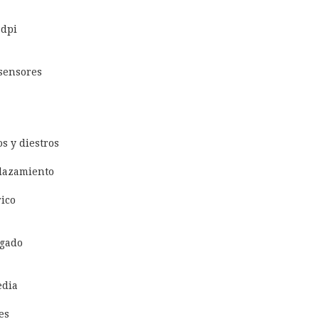
 dpi
sensores
s y diestros
lazamiento
ico
gado
edia
es