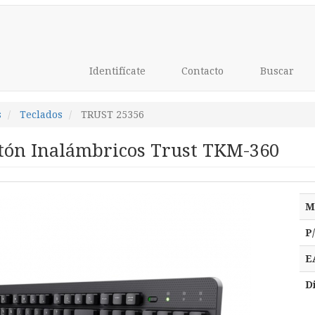
Identifícate
Contacto
Buscar
s
Teclados
TRUST 25356
atón Inalámbricos Trust TKM-360
M
P
E
D