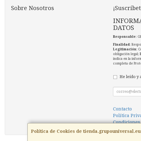
Sobre Nosotros
¡Suscríbet
INFORMA
DATOS
Responsable
: G
Finalidad
: Respo
Legitimación
: C
obligación legal;
indica en la infor
completa de Prot
He leído y 
Contacto
Política Pri
Condiciones
Política de Cookies de tienda.grupouniversal.eu