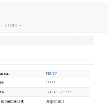
Carrito
arca:
TRUST
/N:
25356
AN:
8713439253566
isponibilidad:
Disponible