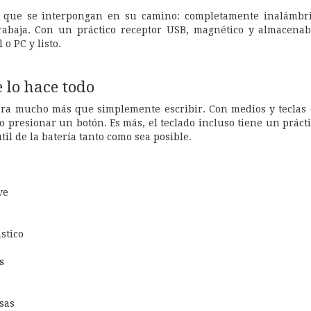
 que se interpongan en su camino: completamente inalámbrico
rabaja. Con un práctico receptor USB, magnético y almacenab
o PC y listo.
e lo hace todo
para mucho más que simplemente escribir. Con medios y teclas d
o presionar un botón. Es más, el teclado incluso tiene un prác
til de la batería tanto como sea posible.
ve
stico
s
sas