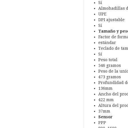
Sí
Almohadillas d
UPE
DPI ajustable
Sí
Tamaño y pes
Factor de form
estándar
Teclado de ta
Sí
Peso total
546 gramos
Peso de la uni
473 gramos
Profundidad d
136mm
Ancho del pro
422 mm
Altura del pro
37mm
Sensor
PPP