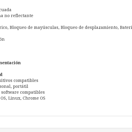
ecuada
na no reflectante
co, Bloqueo de mayúsculas, Bloqueo de desplazamiento, Baterí
ión
mentación
d
sitivos compatibles
onal, portátil
 software compatibles
OS, Linux, Chrome OS