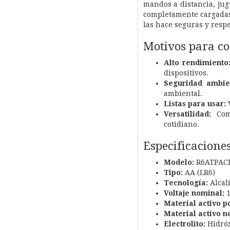
mandos a distancia, jugu
completamente cargadas 
las hace seguras y resp
Motivos para c
Alto rendimiento
dispositivos.
Seguridad ambien
ambiental.
Listas para usar:
V
Versatilidad:
Comp
cotidiano.
Especificacione
Modelo:
R6ATPAC
Tipo:
AA (LR6)
Tecnología:
Alcal
Voltaje nominal:
1
Material activo po
Material activo n
Electrolito:
Hidróx