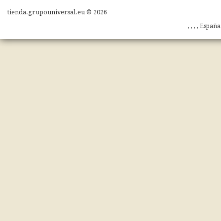
tienda.grupouniversal.eu © 2026
, , , , Españ