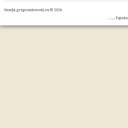
tienda.grupouniversal.eu © 2026
, , , , Españ