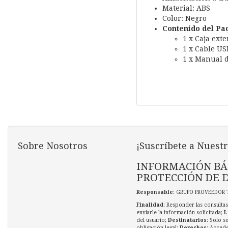
Material: ABS
Color: Negro
Contenido del Pa
1 x Caja exte
1 x Cable US
1 x Manual d
Sobre Nosotros
¡Suscríbete a Nuestr
INFORMACIÓN BÁ
PROTECCIÓN DE 
Responsable
: GRUPO PROVEEDOR 
Finalidad
: Responder las consultas
enviarle la información solicitada;
L
del usuario;
Destinatarios
: Solo s
obligación legal;
Derechos
: Accede